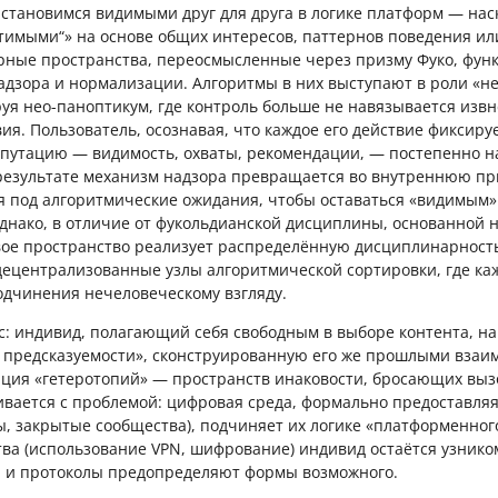
ы становимся видимыми друг для друга в логике платформ — на
тимыми“» на основе общих интересов, паттернов поведения ил
ные пространства, переосмысленные через призму Фуко, фун
адзора и нормализации. Алгоритмы в них выступают в роли «
я нео-паноптикум, где контроль больше не навязывается извне
ия. Пользователь, осознавая, что каждое его действие фиксиру
путацию — видимость, охваты, рекомендации, — постепенно н
 результате механизм надзора превращается во внутреннюю пр
я под алгоритмические ожидания, чтобы оставаться «видимым»
Однако, в отличие от фукольдианской дисциплины, основанной 
вое пространство реализует распределённую дисциплинарность
децентрализованные узлы алгоритмической сортировки, где ка
одчинения нечеловеческому взгляду.
с: индивид, полагающий себя свободным в выборе контента, на
 предсказуемости», сконструированную его же прошлыми взаи
пция «гетеротопий» — пространств инаковости, бросающих в
кивается с проблемой: цифровая среда, формально предоставля
ты, закрытые сообщества), подчиняет их логике «платформенног
ства (использование VPN, шифрование) индивид остаётся узник
 и протоколы предопределяют формы возможного.