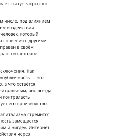
ает статус закрытого
ом числе, под влиянием
оём воздействии
 человек, который
косновения с другими
оправен в своём
транство, которое
исключения. Как
 «публичность — это
, а что остаётся
ейтральным, оно всегда
и контрвласть
ует его производство.
капитализма стремится
сность замещается
им и нигде». Интернет-
ействия через