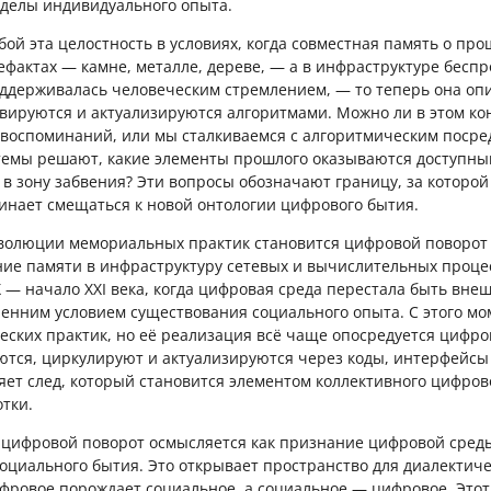
еделы индивидуального опыта.
бой эта целостность в условиях, когда совместная память о пр
ефактах — камне, металле, дереве, — а в инфраструктуре беспр
ддерживалась человеческим стремлением, — то теперь она оп
вируются и актуализируются алгоритмами. Можно ли в этом кон
воспоминаний, или мы сталкиваемся с алгоритмическим посре
темы решают, какие элементы прошлого оказываются доступны
 в зону забвения? Эти вопросы обозначают границу, за которо
нает смещаться к новой онтологии цифрового бытия.
волюции мемориальных практик становится цифровой поворот
е памяти в инфраструктуру сетевых и вычислительных процес
X — начало XXI века, когда цифровая среда перестала быть вн
ренним условием существования социального опыта. С этого мо
ческих практик, но её реализация всё чаще опосредуется цифр
тся, циркулируют и актуализируются через коды, интерфейсы
яет след, который становится элементом коллективного цифрово
тки.
 цифровой поворот осмысляется как признание цифровой сре
оциального бытия. Это открывает пространство для диалектич
фровое порождает социальное, а социальное — цифровое. Этот