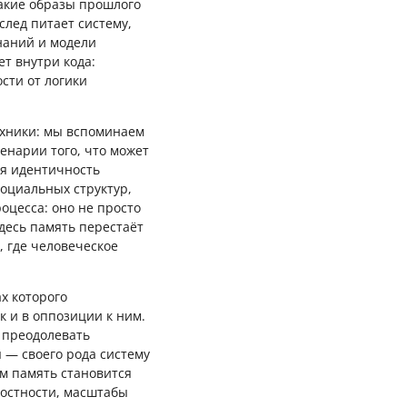
какие образы прошлого
след питает систему,
наний и модели
ет внутри кода:
сти от логики
ехники: мы вспоминаем
енарии того, что может
ья идентичность
социальных структур,
оцесса: оно не просто
здесь память перестаёт
 где человеческое
ах которого
к и в оппозиции к ним.
 преодолевать
— своего рода систему
ым память становится
остности, масштабы