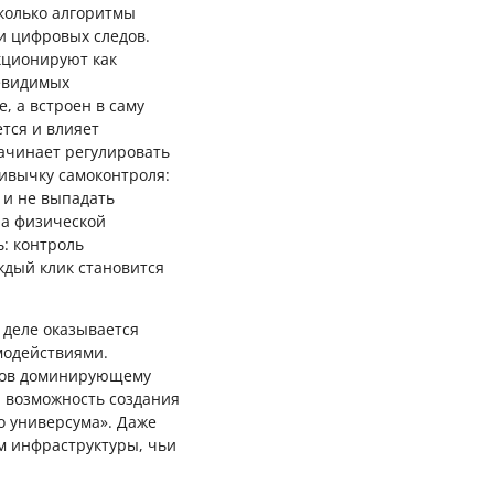
сколько алгоритмы
и цифровых следов.
кционируют как
невидимых
, а встроен в саму
ется и влияет
ачинает регулировать
ивычку самоконтроля:
 и не выпадать
на физической
: контроль
ждый клик становится
 деле оказывается
модействиями.
ызов доминирующему
я возможность создания
о универсума». Даже
ом инфраструктуры, чьи