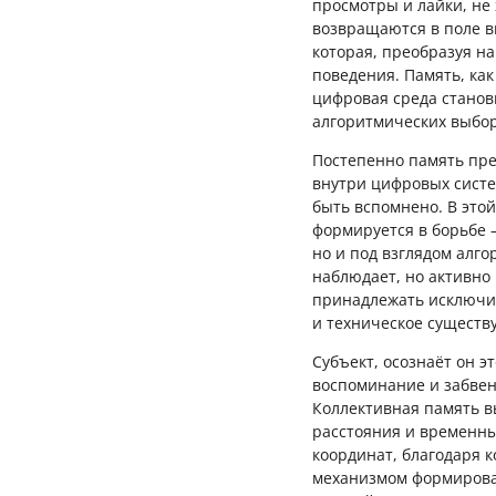
просмотры и лайки, не
возвращаются в поле ви
которая, преобразуя 
поведения. Память, как
цифровая среда станов
алгоритмических выбор
Постепенно память пре
внутри цифровых систе
быть вспомнено. В это
формируется в борьбе —
но и под взглядом алго
наблюдает, но активно 
принадлежать исключит
и техническое существ
Субъект, осознаёт он э
воспоминание и забвени
Коллективная память в
расстояния и временны
координат, благодаря 
механизмом формирова