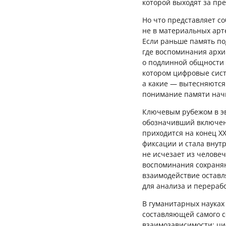
которой выходят за пр
Но что представляет со
не в материальных арт
Если раньше память по
где воспоминания архи
о подлинной общности 
котором цифровые сис
а какие — вытесняются
понимание памяти начи
Ключевым рубежом в э
обозначивший включени
приходится на конец X
фиксации и стала внут
не исчезает из челове
воспоминания сохраняю
взаимодействие оставл
для анализа и перерабо
В гуманитарных науках
составляющей самого с
взаимозависимости: ци