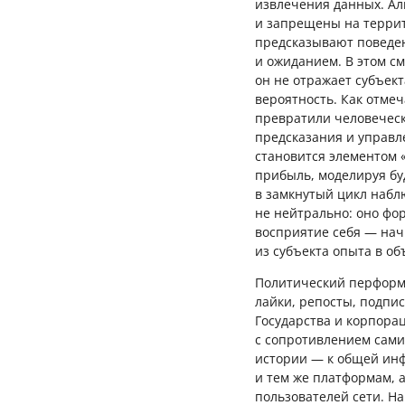
извлечения данных. Ал
и запрещены на террит
предсказывают поведен
и ожиданием. В этом с
он не отражает субъект
вероятность. Как отме
превратили человеческ
предсказания и управл
становится элементом 
прибыль, моделируя бу
в замкнутый цикл наблю
не нейтрально: оно фо
восприятие себя — нач
из субъекта опыта в о
Политический перформа
лайки, репосты, подпи
Государства и корпорац
с сопротивлением самих
истории — к общей ин
и тем же платформам, 
пользователей сети. На