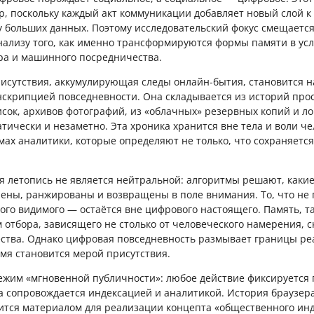
, поскольку каждый акт коммуникации добавляет новый слой 
у больших данных. Поэтому исследовательский фокус смещается
анализу того, как именно трансформируются формы памяти в ус
ра и машинного посредничества.
исутствия, аккумулирующая следы онлайн-бытия, становится 
скрипцией повседневности. Она складывается из историй про
исок, архивов фотографий, из «облачных» резервных копий и ло
тически и незаметно. Эта хроника хранится вне тела и воли че
емах аналитики, которые определяют не только, что сохраняется
я летопись не является нейтральной: алгоритмы решают, как
лены, ранжированы и возвращены в поле внимания. То, что не п
ого видимого — остаётся вне цифрового настоящего. Память, т
 отбора, зависящего не столько от человеческого намерения, с
тва. Однако цифровая повседневность размывает границы реа
емя становится мерой присутствия.
жим «мгновенной публичности»: любое действие фиксируется
а сопровождается индексацией и аналитикой. История браузера
вится материалом для реализации концепта «общественного инд