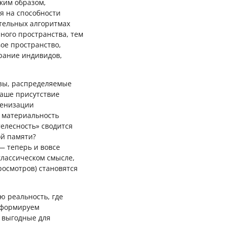
ким образом,
я на способности
ательных алгоритмах
ного пространства, тем
ое пространство,
рание индивидов,
озы, распределяемые
наше присутствие
генизации
а материальность
елесность» сводится
ой памяти?
— теперь и вовсе
классическом смысле,
росмотров) становятся
ю реальность, где
е формируем
 выгодные для