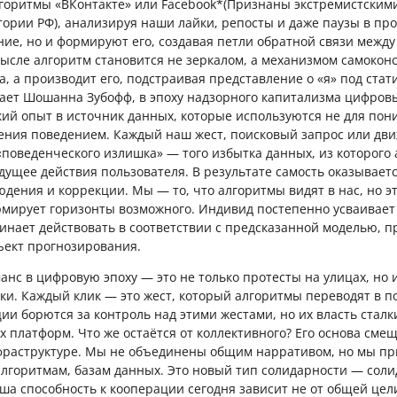
горитмы «ВКонтакте» или Facebook*(Признаны экстремистским
ории РФ), анализируя наши лайки, репосты и даже паузы в прок
ие, но и формируют его, создавая петли обратной связи между
мысле алгоритм становится не зеркалом, а механизмом самокон
а, а производит его, подстраивая представление о «я» под ста
чает Шошанна Зубофф, в эпоху надзорного капитализма цифро
ий опыт в источник данных, которые используются не для пони
ения поведением. Каждый наш жест, поисковый запрос или дв
«поведенческого излишка» — того избытка данных, из которого
дущее действия пользователя. В результате самость оказывает
дения и коррекции. Мы — то, что алгоритмы видят в нас, но э
рмирует горизонты возможного. Индивид постепенно усваивает
инает действовать в соответствии с предсказанной моделью, 
бъект прогнозирования.
нс в цифровую эпоху — это не только протесты на улицах, но и
ски. Каждый клик — это жест, который алгоритмы переводят в п
ии борются за контроль над этими жестами, но их власть сталк
 платформ. Что же остаётся от коллективного? Его основа сме
фраструктуре. Мы не объединены общим нарративом, но мы пр
алгоритмам, базам данных. Это новый тип солидарности — сол
ша способность к кооперации сегодня зависит не от общей цел