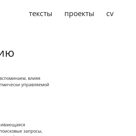
тексты
проекты
cv
нию
вспоминаем, влияя
итмически управляемой
ачивающаяся
 поисковые запросы,