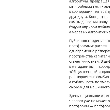
алгоритмы, превращая 
мы приближаемся к эре
к кооперации, теперь 
друг друга. Концепт п
самым дополняя нашу в
будучи априори публич
а через их алгоритмич
Публичность здесь — э
платформами: рассеянн
одновременно разворач
пространства капитализ
станет иллюзией. В ци
к метаданным — координ
«Общественный индивид
растворяется в симбиоз
а публичность по умол
сырьём для машинного
Здесь социальное и те
человек уже не может 
платформы — платформ