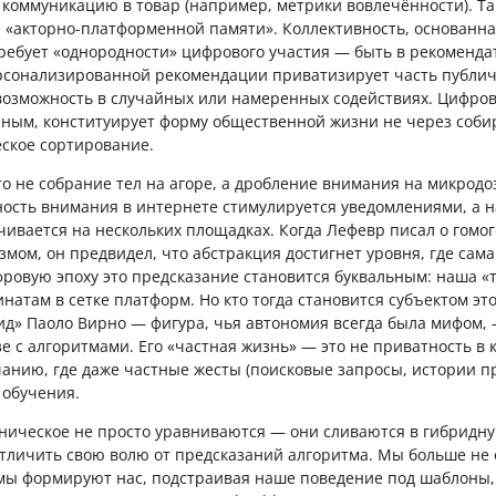
коммуникацию в товар (например, метрики вовлечённости). Та
 «акторно-платформенной памяти». Коллективность, основанна
требует «однородности» цифрового участия — быть в рекоменд
ерсонализированной рекомендации приватизирует часть публич
озможность в случайных или намеренных содействиях. Цифров
ным, конституирует форму общественной жизни не через соби
еское сортирование.
то не собрание тел на агоре, а дробление внимания на микрод
ость внимания в интернете стимулируется уведомлениями, а 
ивается на нескольких площадках. Когда Лефевр писал о гомо
мом, он предвидел, что абстракция достигнет уровня, где сам
фровую эпоху это предсказание становится буквальным: наша «т
атам в сетке платформ. Но кто тогда становится субъектом эт
» Паоло Вирно — фигура, чья автономия всегда была мифом, 
е с алгоритмами. Его «частная жизнь» — это не приватность в 
чанию, где даже частные жесты (поисковые запросы, истории п
 обучения.
хническое не просто уравниваются — они сливаются в гибридну
отличить свою волю от предсказаний алгоритма. Мы больше н
ы формируют нас, подстраивая наше поведение под шаблоны,