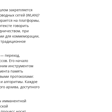
ошлом закрепляется
оводных сетей (WLAN)?
ирается на платформы,
тексте говорить
дничеством, при
ми для коммеморации,
й традиционное
 — переход,
сов. Его начало
ешним инструментом
мента память
овыми протоколами:
 и алгоритмы. Каждое
го архива, доступного
ды имманентной
еской
 процесс носит