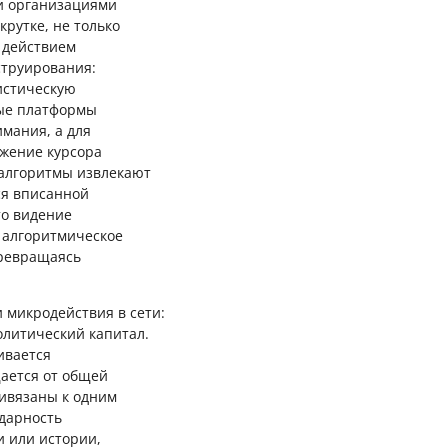
и организациями
рутке, не только
 действием
струирования:
тистическую
вые платформы
мания, а для
ижение курсора
 алгоритмы извлекают
ся вписанной
то видение
 алгоритмическое
превращаясь
 микродействия в сети:
олитический капитал.
ивается
щается от общей
ивязаны к одним
идарность
и или истории,