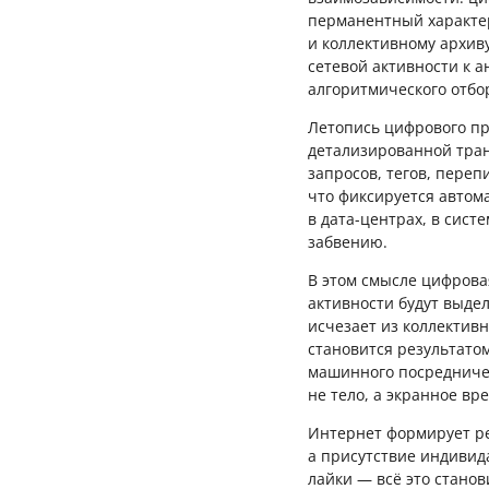
перманентный характер
и коллективному архив
сетевой активности к 
алгоритмического отбо
Летопись цифрового пр
детализированной тран
запросов, тегов, переп
что фиксируется автома
в дата-центрах, в сист
забвению.
В этом смысле цифрова
активности будут выде
исчезает из коллективн
становится результатом
машинного посредничес
не тело, а экранное вр
Интернет формирует ре
а присутствие индивид
лайки — всё это стано