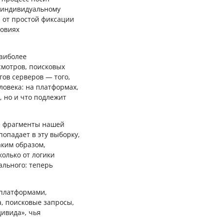
к индивидуальному
 от простой фиксации
ловиях
наиболее
смотров, поисковых
гов серверов — того,
ловека: на платформах,
, но и что подлежит
ие фрагменты нашей
опадает в эту выборку,
аким образом,
колько от логики
льного: теперь
 платформами,
, поисковые запросы,
ивида», чья