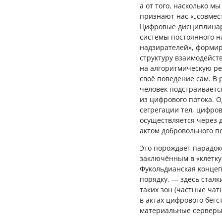
а от того, насколько м
признают нас «„совмес
Цифровые дисциплинар
системы постоянного н
надзирателей», формиру
структуру взаимодейств
на алгоритмическую ре
своё поведение сам. В
человек подстраиваетс
из цифрового потока. 
сегрегации тел, цифро
осуществляется через 
актом добровольного п
Это порождает парадок
заключённым в «клетку
Фукольдианская конце
порядку, — здесь стал
таких зон (частные ча
в актах цифрового бег
материальные серверы