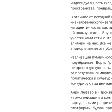
индивидуальность скла
пространства, превращ
В отличие от исходной 
«нечеловеческого» взг
на идентичность: как п
ей пользуется» — Брун
участниками сети Интер
влиянии на нас. Все же
априори является публ
Реализация публичного
подчёркивает Борис Гро
не просто доступность,
за пределами символич
политически и культурн
конкурируют за вниман
Анри Лефевр в «Произв
к гомогенизации и кон
виртуальными репрезен
платформы, будучи про