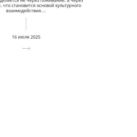
деляется не через понимание, а через
 что становится основой культурного
взаимодействия....
16 июля 2025